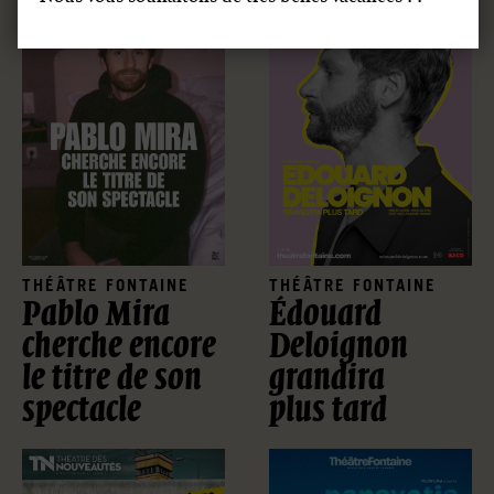
THÉÂTRE FONTAINE
THÉÂTRE FONTAINE
Pablo Mira
Édouard
cherche encore
Deloignon
le titre de son
grandira
spectacle
plus tard