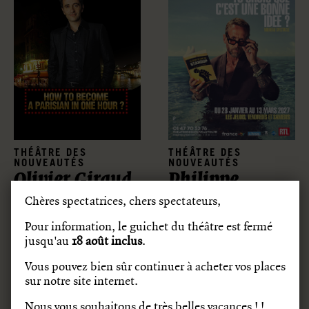
THÉÂTRE DES
THÉÂTRE DES
NOUVEAUTÉS
NOUVEAUTÉS
Olivier Giraud
Philippe
Caveriviere -
Chères spectatrices, chers spectateurs,
Tu crois que
Pour information, le guichet du théâtre est fermé
c’est une bonne
jusqu'au
18
août inclus
.
idée ?
Vous pouvez bien sûr continuer à acheter vos places
sur notre site internet.
Nous vous souhaitons de très belles vacances ! !