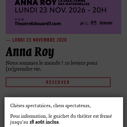
LUNDI 23 NOVEMBRE 2026
Anna Roy
Nous sommes le monde ! 20 leviers pour
(re)prendre vie.
RÉSERVER
Chères spectatrices, chers spectateurs,
Pour information, le guichet du théâtre est fermé
jusqu'au
18
août inclus
.